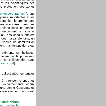
 et les scientifiques des
de protection des zones
terkeepers-iraq.html
), une
giques importantes et les
opotamien, le premier parc
ines associées, parmi les
n désert dans les années
 détournant le Tigre et
2003, ces canaux ont été
 des marais d'origine, un
 Jusqu'à un demi-million
sont maintenant de retour
 éléments symboliques,
, menée par le professeur
ur en collaboration avec
iniraq.com
/)
collectivités territoriales
 à la rencontre entre les
s et Gouvernements Locaux
ur une bonne Gouvernance
'assainissement pour tous"
 Mark Nelson
ity Sandwich