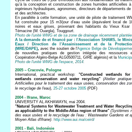
qu’à la conception et construction de zones humides artificielles à
ingénieurs hydrauliques, agronomes, directeurs de départements de
et des architectes.
En parallèle à cette formation, une unité de pilote de traitement
fut construite pour 15 m3/jour d’eau usée (équivalent local de 
noires et eaux grises, provenant des habitants du Vieux Ksar 
Témacine (W. Ouargla), Touggourt.
Photo de l'unité WWG et de sa zone de drainage récemment plantées
A la demande de et financé par : l'Association SHAMS, le Mini
Eaux / Direction de l’Assainissement et de la Protecti
(MRE/DAPE)
,
avec the soutien de l'
Agence Belge de Développeme
de nouvelles pratiques de gestion intégrée des ressources
Coopération Algéro-Belge ALG0500711, GIRE algérois) et la
Municip
Photo de l'unité WWG de l'espace, 2014.
2005 – Cracovie, Pologne
International, practical workshop:
"Constructed wetlands for 
wetlands conservation and water recycling"
(Atelier prati
Artificielles pour le traitement des eaux usées, conservation des z
le recyclage de l'eau
),
25-27 octobre 2005
(PDF)
2004 - Ifrane, Maroc
UNIVERSITY AL AKHAWAYN, mai 2004.
"Natural Systems for Wastewater Treatment and Water Recycli
as applicability to the Middle-Atlas region of Ifrane"
(Systèmes na
des eaux usées et le recyclage de l'eau : Wastewater Gardens et ap
Moyen Atlas d'Ifrane)
.
http://www.aui.ma/ceird/
2001 - Bali, Indonésie