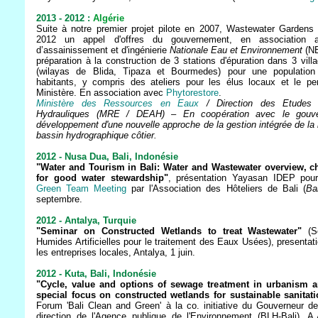
2013 - 2012 :
Algérie
Suite à notre premier projet pilote en 2007, Wastewater Gardens 
2012 un appel d'offres du gouvernement, en association a
d’assainissement et d'ingénierie
Nationale Eau et Environnement
(NE
préparation à la construction de 3 stations d'épuration dans 3 vill
(wilayas de Blida, Tipaza et Bourmedes) pour une population 
habitants, y compris des ateliers pour les élus locaux et le pe
Ministère. En association avec
Phytorestore
.
Ministère des Ressources en Eaux
/ Direction des Etudes
Hydrauliques (MRE / DEAH) – En coopération avec le gouve
développement d'une nouvelle approche de la gestion intégrée de la
bassin hydrographique côtier.
2012 - Nusa Dua, Bali, Indonésie
"Water and Tourism in Bali: Water and Wastewater overview, c
for good water stewardship"
, présentation Yayasan IDEP pour
Green Team Meeting
par l'Association des Hôteliers de Bali (
Ba
septembre.
2012 - Antalya, Turquie
"Seminar on Constructed Wetlands to treat Wastewater"
(Sé
Humides Artificielles pour le traitement des Eaux Usées), presentati
les entreprises locales, Antalya, 1 juin.
2012 - Kuta, Bali, Indonésie
"Cycle, value and options of sewage treatment in urbanism 
special focus on constructed wetlands for sustainable sanitati
Forum 'Bali Clean and Green' à la co. initiative du Gouverneur de
direction de l'Agence publique de l'Environnement (BLH-Bali), A.