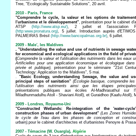
Tree, "Ecologically Sustainable Solutions", 20 avril.
2010 - Paris, France
"Comprendre le cycle, la valeur et les options de traiteme
l'urbanisme et le développement"
, présentation pour le cabinet d'
ATSP
(http://www.atsp.eu/)
, 2 juillet et l'association Pro
(http:www.pronatura.org)
, 5 juillet. Introduction auprès d'ETI
PALMEIRAS Brésil
(http://www.bancopalmas.org.br)
, 6 juillet.
2009 - Male', les Maldives
. "Understanding the value and use of nutrients in sewage wate
for economical and ecological applications in the field of privat
(
Comprendre la valeur et l'utilisation des nutriments dans les eaux
Artificielles pour une application économique et écologique dan
privée et publique),
présentation pour le séminaire "21st Centu
Technology: Application to the Maldives", 5 mai.
.
"Basic Ecology, understanding Sewage, the value and use
principal steps of sanitation"
(Écologie basique, comprendre les 
l'utilisation des nutriments ainsi que les étapes principale
présentations publiques aux écoles Al-Madhrasathul
sur l
Miladhunmadulhu Atoll - Shaviani Atoll), et Guraidhoo (Kaafu Atoll),
M
2009 - Londres, Royaume-Uni
"Constructed Wetlands: Re-integration of the 'water-cyc
construction phases of urban development"
(Les Zones Humides A
le cycle de l'eau dans les phases de conception et constru
urbain),
pour le cabinet d'architectes et d'urbanistes Penoyre & Prasad
2007 - Témacine (W. Ouargla),
Algérie
Cycle de cours de 3 jour d'introduction aux fondamentaux du traite