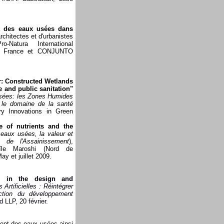
nt des eaux usées dans
architectes et d'urbanistes
-Natura International
MOS France et CONJUNTO
r: Constructed Wetlands
e and public sanitation"
 usées: les Zones Humides
s le domaine de la santé
ry Innovations in Green
 of nutrients and the
eaux usées, la valeur et
s de l'Assainissement
),
'île Maroshi (Nord de
ay et juillet 2009
.
le' in the design and
rtificielles : Réintégrer
ction du développement
 LLP, 20 février.
ment des eaux usées ainsi