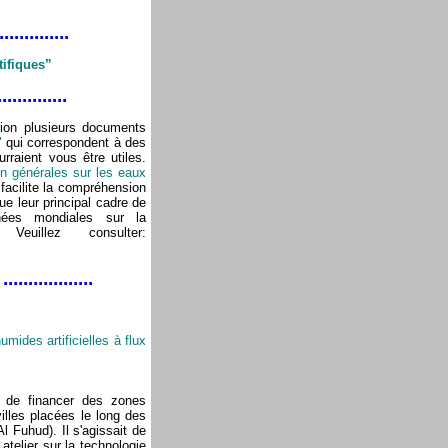
..............
tifiques”
..............
tion plusieurs documents
"
qui correspondent à des
raient vous être utiles.
on générales sur les eaux
facilite la compréhension
ue leur principal cadre de
nées mondiales sur la
euillez consulter:
..................
u
ides artificielles à flux
 de financer des zones
illes placées le long des
 Fuhud). Il s'agissait de
telier sur la technologie