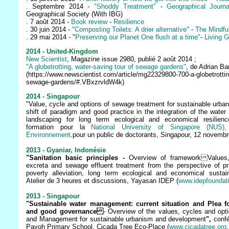
. Septembre 2014 -
"Shoddy Treatment"
-
Geographical Journa
Geographical Society (With IBG)
. 7 août 2014 -
Book review
-
Resilience
. 30 juin 2014 -
"Composting Toilets: A drier alternative"
-
The Mindfu
. 29 mai 2014 - "
Preserving our Planet One flush at a time"
-
Living 
2014 - United-Kingdom
New Scientist
, Magazine issue 2980, publié 2 août 2014 ;
"A globetrotting, water-saving tour of sewage gardens"
, de Adrian Ba
(https://www.newscientist.com/article/mg22329800-700-a-globetrottin
sewage-gardens/#.VBxzrvldW4k)
2014 - Singapour
"Value, cycle and options of sewage treatment for sustainable urba
shift of paradigm and good practice in the integration of the water
landscaping for long term ecological and economical resilien
formation pour la
National University of Singapore (NUS
Environnement,
pour un public de doctorants, Singapour, 12 novembr
2013 - Gyaniar, Indonésie
"Sanitation basic principles -
Overview of framework Values,
excreta and sewage effluent treatment from the perspective of pra
poverty alleviation, long term ecological and economical sustaina
Atelier de 3 heures et discussions, Yayasan IDEP (
www.idepfoundati
2013 - Singapour
"Sustainable water management: current situation and Plea f
and good governance
- Overview of the values, cycles and opt
and Management for sustainable urbanism and development
"
,
confé
Payoh Primary School, Cicada Tree Eco-Place (
www.cicadatree.org