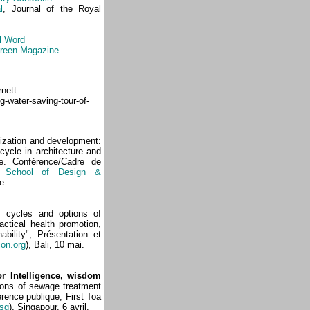
l
, Journal of the Royal
l Word
Green Magazine
rnett
g-water-saving-tour-of-
nization and development:
 cycle in architecture and
ce. Conférence/Cadre de
), School of Design &
e.
 cycles and options of
ctical health promotion,
bility", Présentation et
on.org
), Bali, 10 mai.
or Intelligence, wisdom
ions of sewage treatment
rence publique, First Toa
.sg
), Singapour, 6 avril.