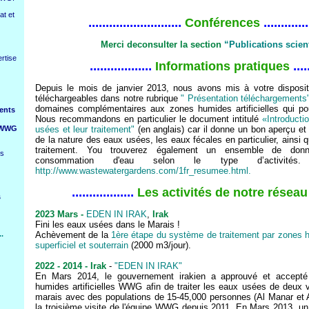
at et
...........................
.............
Conférences
Merci deconsulter la section
“Publications scien
rtise
..................
....
Informations pratiques
Depuis le mois de janvier 2013, nous avons mis à votre disposi
téléchargeables dans notre rubrique
" Présentation téléchargements
domaines complémentaires aux zones humides artificielles qui pour
ents
Nous recommandons en particulier le document intitulé
«Introducti
s WWG
usées et leur traitement"
(en anglais) car il donne un bon aperçu et 
de la nature des eaux usées, les eaux fécales en particulier, ainsi q
traitement. You trouverez également un ensemble de don
ls
consommation d'eau selon le type d’activités. V
http://www.wastewatergardens.com/1fr_resumee.html.
..................
Les activités de notre résea
s
2023 Mars -
EDEN IN IRAK
,
Irak
Fini les eaux usées dans le Marais !
.
Achèvement de la
1ère étape du système de traitement par zones hum
superficiel et souterrain
(2000 m3/jour).
2022 - 2014 - Irak
-
"EDEN IN IRAK"
En Mars 2014, le gouvernement irakien a approuvé et accepté
humides artificielles WWG afin de traiter les eaux usées de deux v
marais avec des populations de 15-45,000 personnes (Al Manar et Al
la troisième visite de l'équipe WWG depuis 2011. En Mars 2013, un a