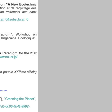
 on “A New Ecotechnic
ation et de recyclage des
 du traitement des eaux
bcat=0&subsubcat=0
radigm”
, Workshop on
'Ingénierie Ecologique",
n Paradigm for the 21st
www.nui.or.jp/
n pour le XXIème siècle)
......
F)
,
"Greening the Planet",
c7d5-8c06-4b41-9992-