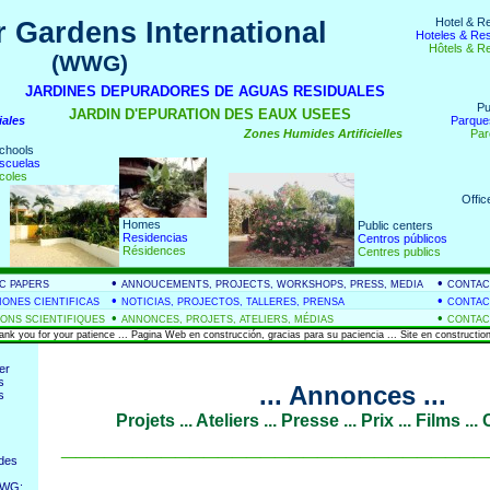
Hotel & R
 Gardens International
Hoteles & Re
Hôtels & R
(WWG)
nds
JARDINES DEPURADORES DE AGUAS RESIDUALES
Pu
JARDIN D'EPURATION DES EAUX USEES
iales
Parque
Zones Humides Artificielles
Par
chools
scuelas
coles
Offic
Homes
Public centers
Residencias
Centros públicos
Résidences
Centres publics
•
•
IC PAPERS
ANNOUCEMENTS, PROJECTS, WORKSHOPS, PRESS, MEDIA
CONTAC
•
•
IONES CIENTIFICAS
NOTICIAS, PROJECTOS, TALLERES, PRENSA
CONTAC
•
•
IONS SCIENTIFIQUES
ANNONCES, PROJETS, ATELIERS, MÉDIAS
CONTAC
hank you for your patience ... Pagina Web en construcción, gracias para su paciencia ... Site en construction
er
s
... Annonces ...
s
Projets ... Ateliers ... Presse ... Prix ... Films .
______________________________
des
WWG: