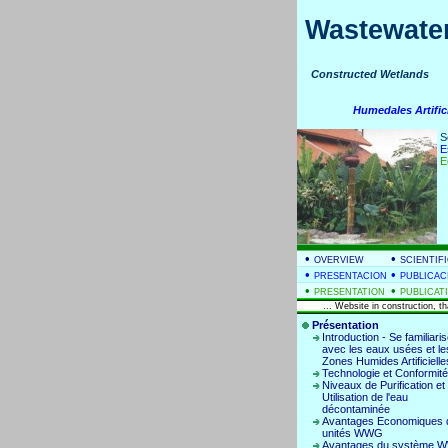
Wastewater
Constructed Wetla
Humedales Artific
S
E
E
•
•
OVERVIEW
SCIENTIF
•
•
PRESENTACION
PUBLICAC
•
•
PRESENTATION
PUBLICAT
... Website in construction, t
Présentation
Introduction - Se familiaris
avec les eaux usées et le
Zones Humides Artificielle
Technologie et Conformité
Niveaux de Purification et
Utilisation de l'eau
décontaminée
Avantages Economiques 
unités WWG
Avantages du système 