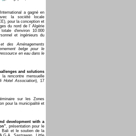
International a gagné en
vec la société locale
E), pour la conception et
ages du nord de l’ Algérie
totale d'environ 10.000
rsonnel et ingénieurs du
 et des Aménagements
rnement belge pour le
 ressource en eau dans le
hallenges and solutions
 la rencontre mensuelle
li Hotel Association
), 17
minaire sur les Zones
on pour la municipalité et
and development with a
on"
, présentation pour le
 Bali et le soutien de la
A.G.A. Sastrawan, Little