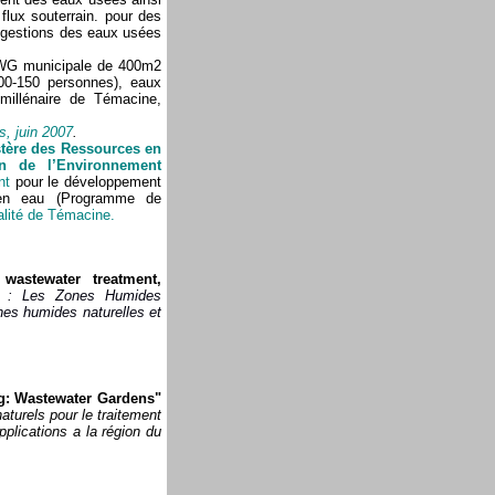
 flux souterrain. pour des
 gestions des eaux usées
 WWG municipale de 400m2
100-150 personnes), eaux
millénaire de Témacine,
, juin 2007
.
stère des Ressources en
on de l’Environnement
nt
pour le développement
 en eau (Programme de
alité de Témacine.
wastewater treatment,
que : Les Zones Humides
ones humides naturelles et
ng: Wastewater Gardens"
turels pour le traitement
plications a la région du