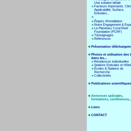
Une solution idéale
Facteurs Importants: Clim
Applicabilité, Surface,
Entretien...
Étapes d'Installation
Notre Engagement & Expe
La Planetary Coral Reef
Foundation (PCRF)
Témoignages
Références
Présentation téléchargem
Photos et utilisation de
dans les...
Résidences individuelles
Stations Estivales et Hôte
Écoles & Stations de
Recherche
Collectivités
Publications scientifique
Annonces spéciales,
formations, conférences,..
Liens
CONTACT