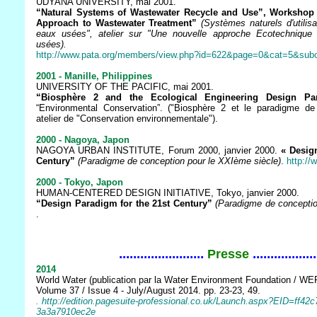
UDYANA UNIVERSITY, mai 2001.
“Natural Systems of Wastewater Recycle and Use”, Workshop
Approach to Wastewater Treatment”
(Systèmes naturels d'utilis
eaux usées", atelier sur "Une nouvelle approche Ecotechnique
usées).
http://www.pata.org/members/view.php?id=622&page=0&cat=5&su
2001 - Manille, Philippines
UNIVERSITY OF THE PACIFIC, mai 2001.
“Biosphère 2 and the Ecological Engineering Design Pa
“Environmental Conservation”. ("Biosphère 2 et le paradigme de l
atelier de "Conservation environnementale").
2000 - Nagoya, Japon
NAGOYA URBAN INSTITUTE, Forum 2000, janvier 2000.
« Desig
Century”
(Paradigme de conception pour le XXIème siècle)
.
http://
2000 - Tokyo, Japon
HUMAN-CENTERED DESIGN INITIATIVE, Tokyo, janvier 2000.
“Design Paradigm for the 21st Century”
(Paradigme de conceptio
.
........................
..................
Presse
2014
World Water (publication par la Water Environment Foundation / WE
Volume 37 / Issue 4 - July/August 2014. pp. 23-23, 49.
. http://edition.pagesuite-professional.co.uk/Launch.aspx?EID=ff42
3a3a7910ec2e