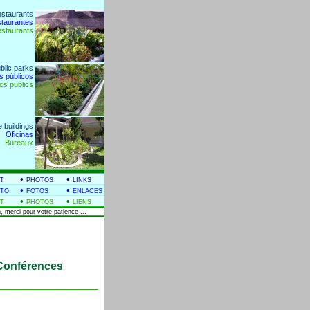
estaurants
staurantes
estaurants
blic parks
s públicos
cs publics
e buildings
Oficinas
Bureaux
•
•
T
PHOTOS
LINKS
•
•
TO
FOTOS
ENLACES
•
•
T
PHOTOS
LIENS
, merci pour votre patience ...
.. Conférences
___________