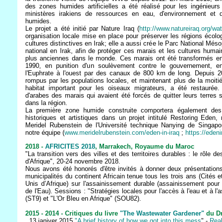
des zones humides artificielles a été réalisé pour les ingénieurs
ministères irakiens de ressources en eau, d'environnement et 
humides.
Le projet a été initié par Nature Iraq (
http://www.natureiraq.org/wa
organisation locale mise en place pour préserver les régions écolo
cultures distinctives en Irak; elle a aussi crée le Parc National Més
national en Irak, afin de protéger ces marais et les cultures huma
plus anciennes dans le monde. Ces marais ont été transformés e
1990, en punition d'un soulèvement contre le gouvernement, en
l'Euphrate à l'ouest par des canaux de 800 km de long. Depuis 
rompus par les populations locales, et maintenant plus de la moitié
habitat important pour les oiseaux migrateurs, a été restaurée.
d'arabes des marais qui avaient été forcés de quitter leurs terres 
dans la région.
La première zone humide construite comportera également des
historiques et artistiques dans un projet intitulé Restoring Eden
Meridel Rubenstein de l'Université technique Nanying de Singapo
notre équipe (
www.meridelrubenstein.com/eden-in-iraq
;
https://eden
2018 -
AFRICITES 2018
, Marrakech, Royaume du Maroc
"La transition vers des villes et des territoires durables : le rôle des 
d'Afrique", 20-24 novembre 2018.
Nous avons été honorés d'être invités à donner deux présentations
municipalités du continent Africain tenue tous les trois ans (Cité
Unis d’Afrique) sur l'assainissement durable (assainissement po
de l'Eau). Sessions : "Stratégies locales pour l'accès à l'eau et à l
(ST9) et "L'Or Bleu en Afrique" (SOU82).
2015 - 2014 - Critiques du livre
"The Wastewater Gardener"
du Dr
. 13 janiver 2015
"A brief history of how we got into this mess
" -
Real