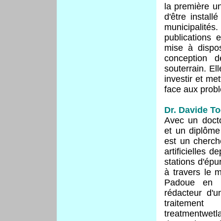
la première u
d'être instal
municipalité
publications 
mise à dispos
conception d
souterrain. El
investir et me
face aux prob
Dr. Davide T
Avec un doct
et un diplôme
est un cherc
artificielles 
stations d'épu
à travers le 
Padoue en It
rédacteur d'u
traiteme
treatmentwetla