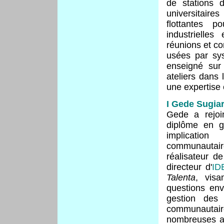
de stations 
universitaire
flottantes 
industrielle
réunions et co
usées par sys
enseigné sur
ateliers dans
une expertise
I Gede Sugia
Gede a rejoi
diplôme en g
implicati
communautair
réalisateur d
directeur d'
ID
Talenta
, visa
questions env
gestion des 
communautai
nombreuses aff