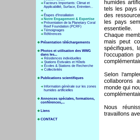
humides artifi
Facteurs Importants: Climat et
Applicabilité, Surface, Entretien...
tels les pays
des ressource
Étapes d'Installation
Notre Engagement & Expertise
les pays semi
Présentation de la Planetary Coral
Reef Foundation (PCRF)
essentielle.
Témoignages
Références
Chaque membre
mais peut co
Présentation téléchargements
spécifiques, 
Photos et utilisation des WWG
l'occupation p
dans les...
Résidences individuelles
complémentai
Stations Estivales et Hôtels
Écoles & Stations de Recherche
Collectivités
S
elon l'ample
Publications scientifiques
collaborons 
Information générale sur les zones
monde qui nou
humides artificielles
complémentai
Annonces spéciales, formations,
conférences,...
Nous réunis
Liens
travaillons ave
CONTACT