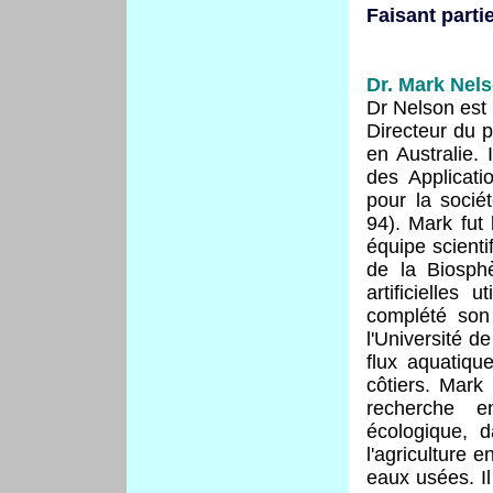
Faisant parti
Dr. Mark Nel
Dr Nelson est 
Directeur du 
en Australie. 
des Applicati
pour la socié
94). Mark fut
équipe scienti
de la Biosph
artificielles
complété son 
l'Université 
flux aquatiqu
côtiers. Mark
recherche e
écologique, 
l'agriculture e
eaux usées. I