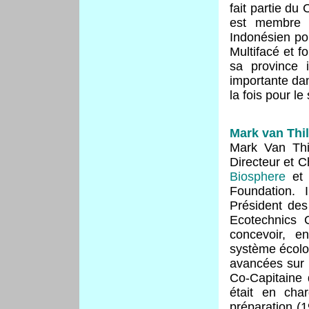
fait partie du
est membr
Indonésien p
Multifacé et 
sa province 
importante dan
la fois pour l
Mark van Thil
Mark Van Thi
Directeur et C
Biosphere
et 
Foundation. 
Président des
Ecotechnics 
concevoir, e
système écolo
avancées sur l
Co-Capitaine 
était en cha
préparation (