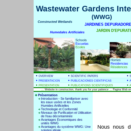
Wastewater Gardens Inte
(WWG)
Constructed Wetlands
JARDINES DEPURADORE
JARDIN D'EPURATIO
Humedales Artificiales
Schools
Escuelas
Ecoles
Homes
Residencias
Résidences
•
•
•
OVERVIEW
SCIENTIFIC PAPERS
•
•
•
PRESENTACION
PUBLICACIONES CIENTIFICAS
•
•
•
PRESENTATION
PUBLICATIONS SCIENTIFIQUES
... Website in construction, thank you for your patience ... Pagina Web en
Présentation
Introduction - Se familiariser avec
les eaux usées et les Zones
Humides Artificielles
Technologie et Conformité
Niveaux de Purification et Utilisation
de l'eau décontaminée
Avantages Economiques des
unités WWG
Nous nous dé
Avantages du système WWG: Une
solution idéale