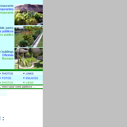
estaurants
staurantes
estaurants
blic parks
s públicos
cs publics
e buildings
Oficinas
Bureaux
•
•
PHOTOS
LINKS
•
•
FOTOS
ENLACES
•
•
PHOTOS
LIENS
, merci pour votre patience ...
 :