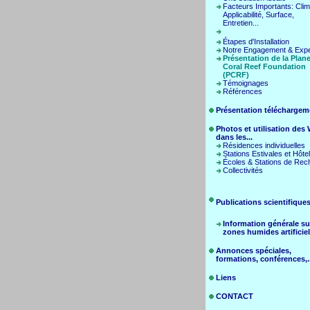
Facteurs Importants: Clim
Applicabilité, Surface,
Entretien...
Étapes d'Installation
Notre Engagement & Expe
Présentation de la Plane
Coral Reef Foundation
(PCRF)
Témoignages
Références
Présentation téléchargem
Photos et utilisation de
dans les...
Résidences individuelles
Stations Estivales et Hôte
Écoles & Stations de Rec
Collectivités
Publications scientifique
Information générale su
zones humides artificiel
Annonces spéciales,
formations, conférences,..
Liens
CONTACT