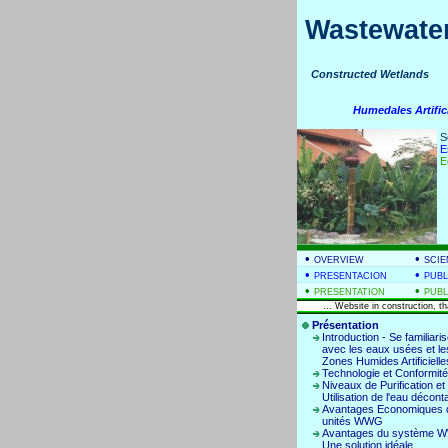
Wastewater
Constructed Wetla
Humedales Artific
S
E
E
•
•
OVERVIEW
SCIE
•
•
PRESENTACION
PUBL
•
•
PRESENTATION
PUBL
... Website in construction, t
Présentation
Introduction - Se familiaris
avec les eaux usées et le
Zones Humides Artificielle
Technologie et Conformité
Niveaux de Purification et
Utilisation de l'eau décon
Avantages Economiques 
unités WWG
Avantages du système 
Une solution idéale