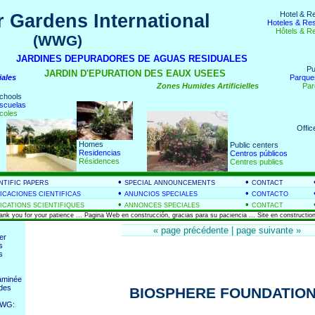
Hotel & R
 Gardens International
Hoteles & Re
Hôtels & R
(WWG)
nds
JARDINES DEPURADORES DE AGUAS RESIDUALES
Pu
JARDIN D'EPURATION DES EAUX USEES
iales
Parque
Zones Humides Artificielles
Par
chools
scuelas
coles
Offic
Homes
Public centers
Residencias
Centros públicos
Résidences
Centres publics
•
•
NTIFIC PAPERS
SPECIAL ANNOUNCEMENTS
CONTACT
•
•
ICACIONES CIENTIFICAS
ANUNCIOS SPECIALES
CONTACTO
•
•
ICATIONS SCIENTIFIQUES
ANNONCES SPECIALES
CONTACT
hank you for your patience ... Pagina Web en construcción, gracias para su paciencia ... Site en construction
« page précédente
|
page suivante »
er
s
s
taminée
des
BIOSPHERE FOUNDATION
WWG: