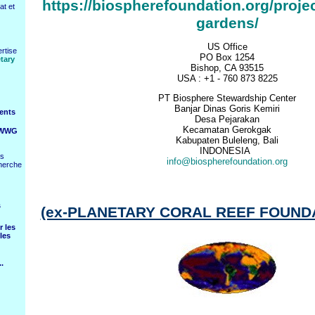
https://biospherefoundation.org/proje
at et
gardens/
US Office
rtise
PO Box 1254
tary
Bishop, CA 93515
USA : +1 - 760 873 8225
PT Biosphere Stewardship Center
Banjar Dinas Goris Kemiri
ents
Desa Pejarakan
Kecamatan Gerokgak
s WWG
Kabupaten Buleleng, Bali
INDONESIA
ls
info@biospherefoundation.org
herche
s
(ex-PLANETARY CORAL REEF FOUNDA
r les
les
.