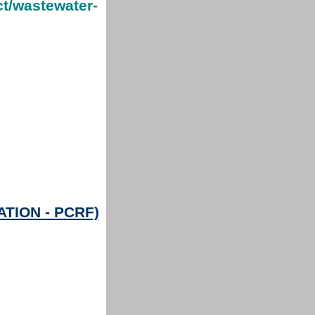
ct/wastewater-
TION - PCRF)