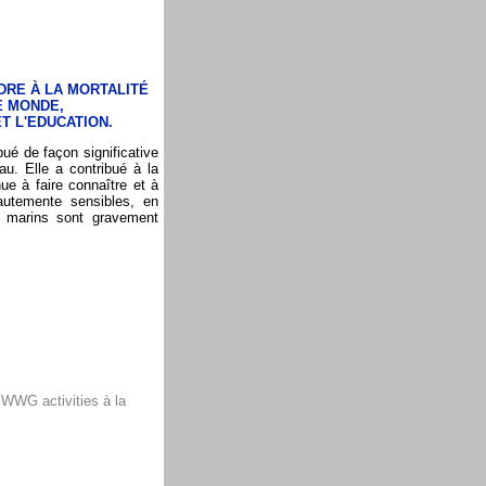
DRE À LA MORTALITÉ
E MONDE,
T L'EDUCATION.
bué de façon significative
u. Elle a contribué à la
e à faire connaître et à
autemente sensibles, en
u marins sont gravement
 WWG activities à la