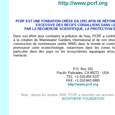
http://www.pcrf.org
PCRF EST UNE FONDATION CRÉEE EN 1991 AFIN DE RÉPON
EXCESSIVE DES RECIFS CORAILLIENS DANS L
PAR LA RECHERCHE SCIENTIFIQUE, LA PROTECTION E
Dans son effort pour combattre la pollution de l'eau, PCRF a contri
à la création de Wastewater Gardens International et de son résea
construction de nombreuses unités WWG dans le monde et continu
promouvoir cette ecotechnologie, notamment dans les zones h
particulier dans des pays où les écosystèmes aquatiques et/o
menacés.
P.O. Box 201
Pacific Palisades, CA 90272 - USA
TEL. +1-310-454 5237
FAX. +1-310-943 6993
http://www.pcrf.org
Note : depuis les années 2000, PCRF a transféré ses activites
BIOSPHERE FOUNDATION