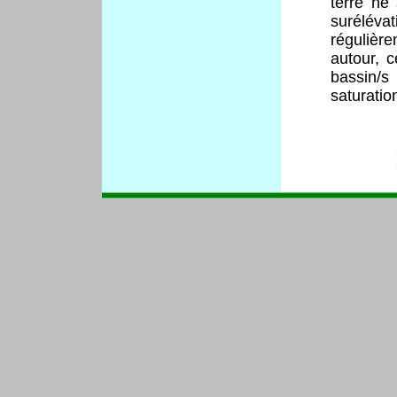
terre ne
surélév
régulière
autour, c
bassin/
saturatio