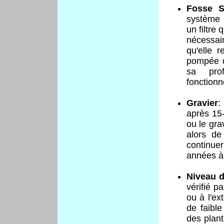
Fosse S
système 
un filtre 
nécessair
qu'elle r
pompée q
sa pro
fonctionn
Gravier
:
après 15-
ou le gra
alors de
continuer
années à 
Niveau d
vérifié pa
ou à l'ex
de faible
des plant