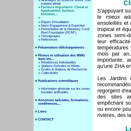
Avantages du système WWG: Une
Cl
solution idéale
Facteurs Importants: Climat et
S'appuyant su
Applicabilité, Surface,
Entretien...
le mieux ada
Étapes d'Installation
ensoleillés et
Notre Engagement & Expertise
tropical et éq
Présentation de la Planetary Coral
Reef Foundation (PCRF)
zones semi-dé
Témoignages
Références
leur efficaci
températures 
Présentation téléchargements
mois par an,
Photos et utilisation des WWG
dans les...
importante, 
Résidences individuelles
qu'une ZHA en
Stations Estivales et Hôtels
Écoles & Stations de Recherche
Collectivités
Les Jardins 
Publications scientifiques
recommandés à 
Information générale sur les zones
regorgent d'ea
humides artificielles
des sites ar
Annonces spéciales, formations,
empêchant sou
conférences,...
ou encore pou
Liens
rivières, des la
CONTACT
L