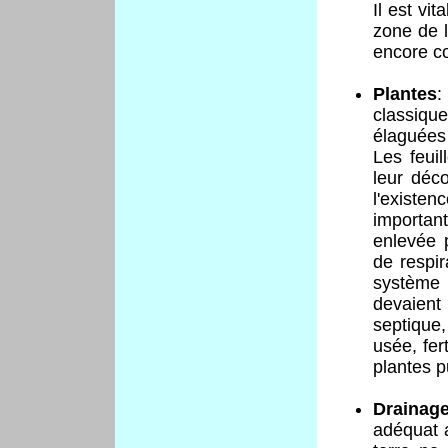
Il est vi
zone de l
encore c
Plantes
:
classiqu
élaguées 
Les feuil
leur déco
l'existen
importan
enlevée p
de respir
système
devaient
septique,
usée, fert
plantes p
Drainag
adéquat 