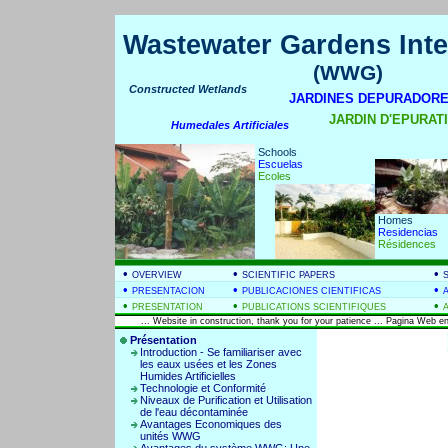
Wastewater Gardens Inte
(WWG)
Constructed Wetlands
JARDINES DEPURADORE
JARDIN D'EPURATIO
Humedales Artificiales
Schools
Escuelas
Ecoles
Homes
Residencias
Résidences
•
•
•
OVERVIEW
SCIENTIFIC PAPERS
•
•
•
PRESENTACION
PUBLICACIONES CIENTIFICAS
•
•
•
PRESENTATION
PUBLICATIONS SCIENTIFIQUES
... Website in construction, thank you for your patience ... Pagina Web en
Présentation
Introduction - Se familiariser avec
les eaux usées et les Zones
Humides Artificielles
Technologie et Conformité
Niveaux de Purification et Utilisation
de l'eau décontaminée
Avantages Economiques des
unités WWG